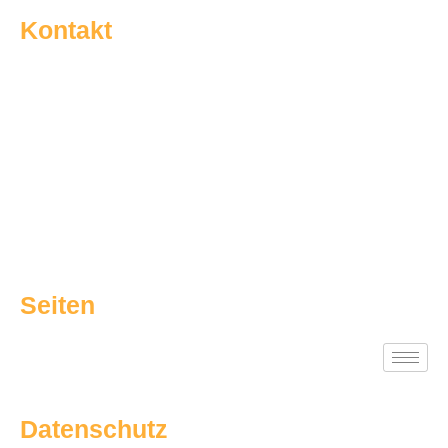
Kontakt
Am Brakenbrink 32a | 33689 Bielefeld
05205 / 9154480
info@sg-dalbke.de
Seiten
Datenschutz