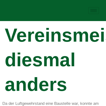
Vereinsmei
diesmal
anders
Da der Luftgewehrstand eine Baustelle war, konnte am