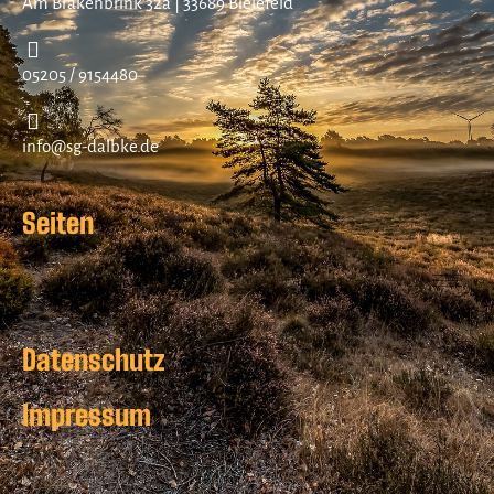
Am Brakenbrink 32a | 33689 Bielefeld
05205 / 9154480
info@sg-dalbke.de
Seiten
Datenschutz
Impressum