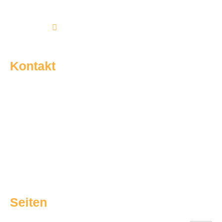
Kontakt
Am Brakenbrink 32a | 33689 Bielefeld
05205 / 9154480
info@sg-dalbke.de
Seiten