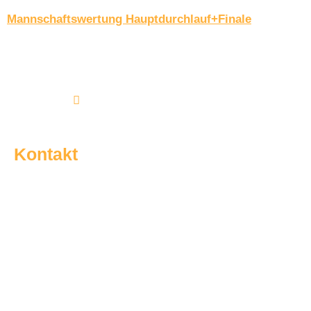
Mannschaftswertung Hauptdurchlauf+Finale
Kontakt
Am Brakenbrink 32a | 33689 Bielefeld
05205 / 9154480
info@sg-dalbke.de