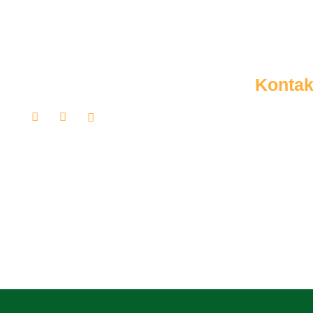
Kontak
Am Brak
05205 /
info@sg