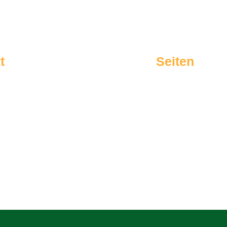
t
Seiten
enbrink 32a | 33689 Bielefeld
Startseite
Aktuelles
 9154480
Termine
Vereinsleben
-dalbke.de
Sport
Jugend
Tradition
Organisation