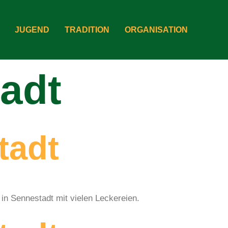
JUGEND
TRADITION
ORGANISATION
adt
tadt
in Sennestadt mit vielen Leckereien.