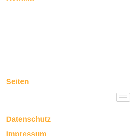
Am Brakenbrink 32a | 33689 Bielefeld
05205 / 9154480
info@sg-dalbke.de
Seiten
Datenschutz
Impressum