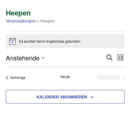
Heepen
Veranstaltungen
Heepen
Es wurden keine Ergebnisse gefunden.
Hinweis
Anstehende
Ve
Ver
SUCHE
LIST
Datum
An
wählen.
VER
Heute
NÄCHSTE
Veranstaltungen
Vorherige
Su
Na
KALENDER ABONNIEREN
un
Ans