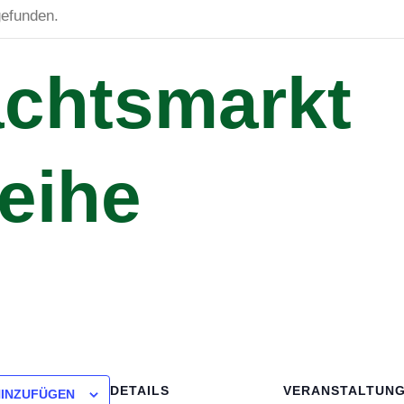
gefunden.
chtsmarkt
eihe
DETAILS
VERANSTALTUN
HINZUFÜGEN