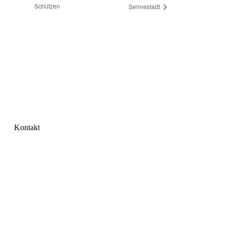
Schützen
Sennestadt
Kontakt
Am Brakenbrink 32a | 33689 Bielefeld
05205 / 9154480
info@sg-dalbke.de